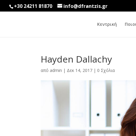
+30 24211 81870
info@dfrantzis.gr
Κεντρική
Ποιο
Hayden Dallachy
από
admin
|
Δεκ 14, 2017
|
0 Σχόλια